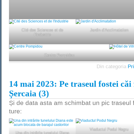
Cité des Sciences et de
Jardin d’Acclimatation
l’Industrie
Centre Pompidou
Din categoria
Pr
14 mai 2023: Pe traseul fostei căi
Șercaia (3)
Și de data asta am schimbat un pic traseul 
ture:
Viaductul Podul Negru
Una din intrările tunelului Diana