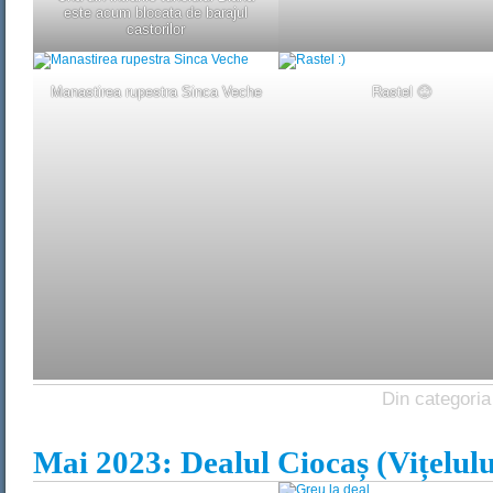
este acum blocata de barajul
castorilor
Manastirea rupestra Sinca Veche
Rastel 🙂
Din categoria
Mai 2023: Dealul Ciocaș (Vițelulu