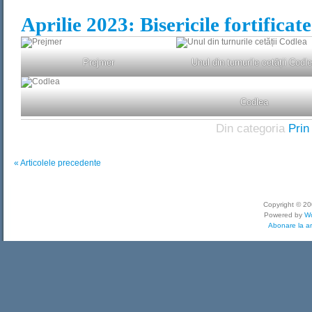
Aprilie 2023: Bisericile fortifica
Prejmer
Unul din turnurile cetății Codl
Codlea
Din categoria
Prin
«
Articolele precedente
Copyright © 2
Powered by
W
Abonare la ar