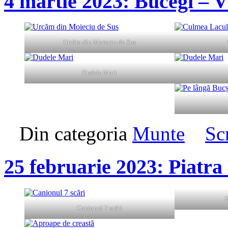
4 martie 2023: Bucegi – 
Urcăm din Moieciu de Sus
Dudele Mari
Din categoria
Munte
Sc
25 februarie 2023: Piatra
D
Canionul 7 scări