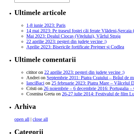
Ultimele articole
1-8 iunie 2023: Paris
14 mai 2023: Pe traseul fostei căi ferate Vlădeni-Șercaia 
Mai 2023: Dealul Ciocaș (Vițelului), Vârful Straja
22 aprilie 2023: peșteri din județe vecine :)
Aprilie 2023: Bisericile fortificate Prejmer și Codlea
Ultimele comentarii
cititor
on
22 aprilie 2023: peșteri din județe vecine :)
Andrei
on
Septembrie 2011: Piatra Craiului – Brâul de m
IanciBaci
on
25 februarie 2023: Piatra Mare – Vâlcelul 
Cristi
on
26 noiembrie – 6 decembrie 2016: Portugalia –
Cosmina Greta
on
26-27 iulie 2014: Festivalul de film L
Arhiva
open all
|
close all
Categorii