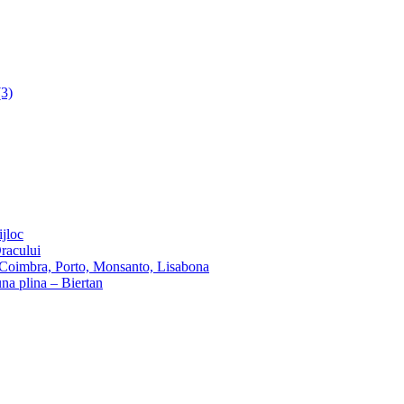
(3)
ijloc
Dracului
 Coimbra, Porto, Monsanto, Lisabona
una plina – Biertan