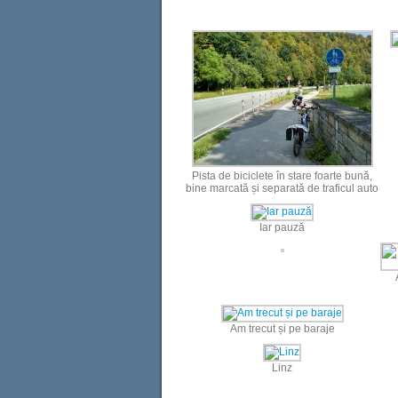
Pista de biciclete în stare foarte bună,
bine marcată și separată de traficul auto
Iar pauză
Am trecut și pe baraje
Linz