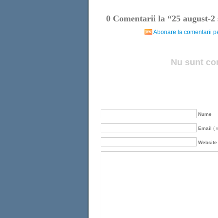
0
Comentarii la “25 august-2
Abonare la comentarii pe
Nu sunt co
Nume
Email
( 
Website