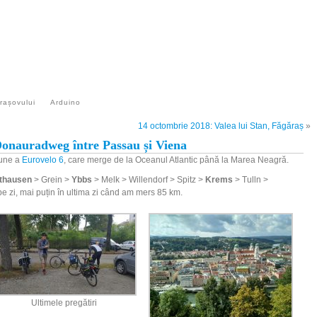
Răzvan M
Pagina personală
Brașovului
Arduino
14 octombrie 2018: Valea lui Stan, Făgăraș
»
Donauradweg între Passau și Viena
iune a
Eurovelo 6
, care merge de la Oceanul Atlantic până la Marea Neagră.
thausen
> Grein >
Ybbs
> Melk > Willendorf > Spitz >
Krems
> Tulln >
pe zi, mai puțin în ultima zi când am mers 85 km.
Ultimele pregătiri