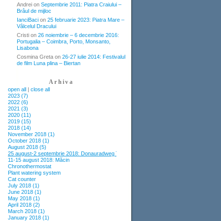
Andrei
on
Septembrie 2011: Piatra Craiului –
Brâul de mijloc
IanciBaci
on
25 februarie 2023: Piatra Mare –
Vâlcelul Dracului
Cristi
on
26 noiembrie – 6 decembrie 2016:
Portugalia – Coimbra, Porto, Monsanto,
Lisabona
Cosmina Greta
on
26-27 iulie 2014: Festivalul
de film Luna plina – Biertan
Arhiva
open all
|
close all
2023 (7)
2022 (6)
2021 (3)
2020 (11)
2019 (15)
2018 (14)
November 2018 (1)
October 2018 (1)
August 2018 (5)
25 august-2 septembrie 2018: Donauradweg între Passau și Viena
11-15 august 2018: Măcin
Chronothermostat
Plant watering system
Cat counter
July 2018 (1)
June 2018 (1)
May 2018 (1)
April 2018 (2)
March 2018 (1)
January 2018 (1)