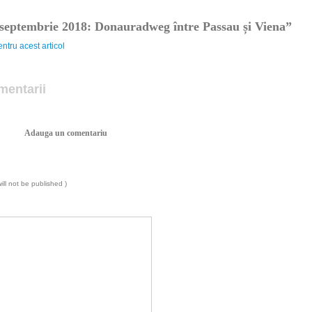
 septembrie 2018: Donauradweg între Passau și Viena”
ntru acest articol
mentarii
Adauga un comentariu
will not be published )