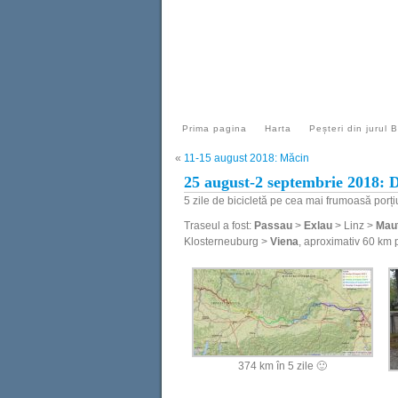
Prima pagina
Harta
Peșteri din jurul 
«
11-15 august 2018: Măcin
25 august-2 septembrie 2018: 
5 zile de bicicletă pe cea mai frumoasă porț
Traseul a fost:
Passau
>
Exlau
> Linz >
Mau
Klosterneuburg >
Viena
, aproximativ 60 km 
374 km în 5 zile 🙂