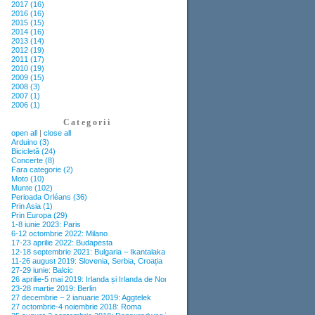
2017 (16)
2016 (16)
2015 (15)
2014 (16)
2013 (14)
2012 (19)
2011 (17)
2010 (19)
2009 (15)
2008 (3)
2007 (1)
2006 (1)
Categorii
open all
|
close all
Arduino (3)
Bicicletă (24)
Concerte (8)
Fara categorie (2)
Moto (10)
Munte (102)
Perioada Orléans (36)
Prin Asia (1)
Prin Europa (29)
1-8 iunie 2023: Paris
6-12 octombrie 2022: Milano
17-23 aprilie 2022: Budapesta
12-18 septembrie 2021: Bulgaria – Ikantalaka
11-26 august 2019: Slovenia, Serbia, Croația
27-29 iunie: Balcic
26 aprilie-5 mai 2019: Irlanda și Irlanda de Nord
23-28 martie 2019: Berlin
27 decembrie – 2 ianuarie 2019: Aggtelek
27 octombrie-4 noiembrie 2018: Roma