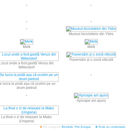
Muzeul bicicletelor din Ybbs
Melk
Melk
Traversăm și o zonă viticolă
Locul unde a fost gasită Venus din
Willendorf
e lucra la pistă așa că ocolim pe un
drum pietruit
Aproape am ajuns
La final o zi de relaxare la Mako
(Ungaria)
Din categoria
Bicicletă
,
Prin Europa
Scrie un comentariu