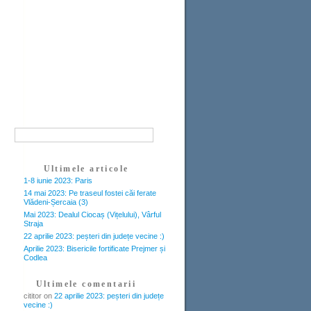
Ultimele articole
1-8 iunie 2023: Paris
14 mai 2023: Pe traseul fostei căi ferate
Vlădeni-Șercaia (3)
Mai 2023: Dealul Ciocaș (Vițelului), Vârful
Straja
22 aprilie 2023: peșteri din județe vecine :)
Aprilie 2023: Bisericile fortificate Prejmer și
Codlea
Ultimele comentarii
cititor
on
22 aprilie 2023: peșteri din județe
vecine :)