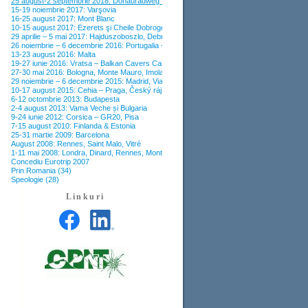
25 august-2 septembrie 2018: Donauradweg între Passau și Viena
15-19 noiembrie 2017: Varşovia
16-25 august 2017: Mont Blanc
10-15 august 2017: Ezerets şi Cheile Dobrogei
29 aprilie – 5 mai 2017: Hajduszoboszlo, Debrecen
26 noiembrie – 6 decembrie 2016: Portugalia – Coimbra, Porto, Monsanto, Lisabona
13-23 august 2016: Malta
19-27 iunie 2016: Vratsa – Balkan Cavers Camp
27-30 mai 2016: Bologna, Monte Mauro, Imola și San Marino
29 noiembrie – 6 decembrie 2015: Madrid, Via Verde del Tajuna, Toledo, La Pedriza
10-17 august 2015: Cehia – Praga, Český ráj, Karlovy Vary
6-12 octombrie 2013: Budapesta
2-4 august 2013: Vama Veche și Bulgaria
9-24 iunie 2012: Corsica – GR20, Pisa
7-15 august 2010: Finlanda & Estonia
25-31 martie 2009: Barcelona
August 2008: Rennes, Saint Malo, Vitré
1-11 mai 2008: Londra, Dinard, Rennes, Mont St. Michel
Concediu Eurotrip 2007
Prin Romania (34)
Speologie (28)
Linkuri