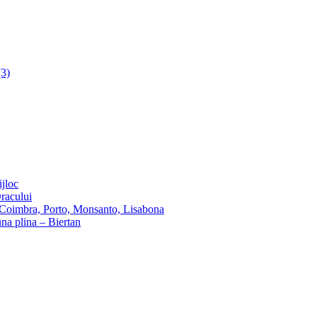
(3)
ijloc
Dracului
 Coimbra, Porto, Monsanto, Lisabona
una plina – Biertan