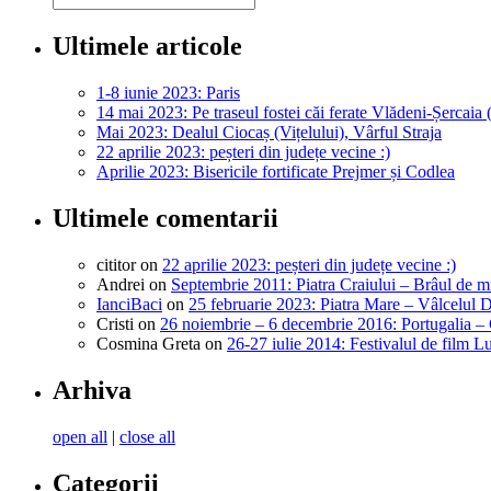
Ultimele articole
1-8 iunie 2023: Paris
14 mai 2023: Pe traseul fostei căi ferate Vlădeni-Șercaia 
Mai 2023: Dealul Ciocaș (Vițelului), Vârful Straja
22 aprilie 2023: peșteri din județe vecine :)
Aprilie 2023: Bisericile fortificate Prejmer și Codlea
Ultimele comentarii
cititor
on
22 aprilie 2023: peșteri din județe vecine :)
Andrei
on
Septembrie 2011: Piatra Craiului – Brâul de m
IanciBaci
on
25 februarie 2023: Piatra Mare – Vâlcelul 
Cristi
on
26 noiembrie – 6 decembrie 2016: Portugalia –
Cosmina Greta
on
26-27 iulie 2014: Festivalul de film L
Arhiva
open all
|
close all
Categorii