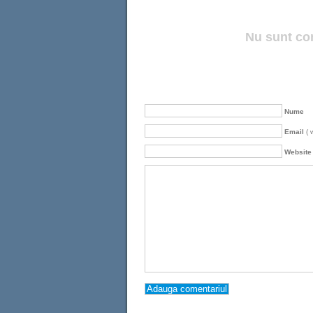
Nu sunt co
Nume
Email
( 
Website