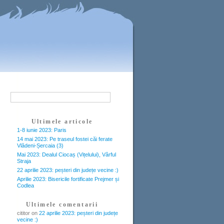
Ultimele articole
1-8 iunie 2023: Paris
14 mai 2023: Pe traseul fostei căi ferate
Vlădeni-Șercaia (3)
Mai 2023: Dealul Ciocaș (Vițelului), Vârful
Straja
22 aprilie 2023: peșteri din județe vecine :)
Aprilie 2023: Bisericile fortificate Prejmer și
Codlea
Ultimele comentarii
cititor
on
22 aprilie 2023: peșteri din județe
vecine :)