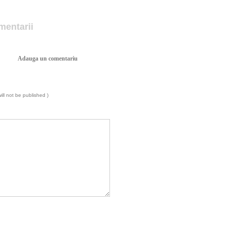
mentarii
Adauga un comentariu
will not be published )