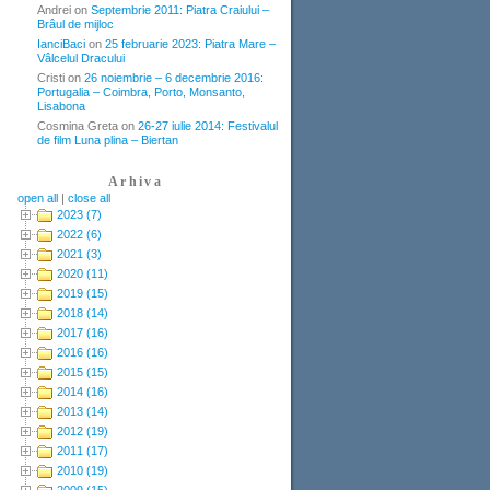
Andrei
on
Septembrie 2011: Piatra Craiului –
Brâul de mijloc
IanciBaci
on
25 februarie 2023: Piatra Mare –
Vâlcelul Dracului
Cristi
on
26 noiembrie – 6 decembrie 2016:
Portugalia – Coimbra, Porto, Monsanto,
Lisabona
Cosmina Greta
on
26-27 iulie 2014: Festivalul
de film Luna plina – Biertan
Arhiva
open all
|
close all
2023 (7)
2022 (6)
2021 (3)
2020 (11)
2019 (15)
2018 (14)
2017 (16)
2016 (16)
2015 (15)
2014 (16)
2013 (14)
2012 (19)
2011 (17)
2010 (19)
2009 (15)