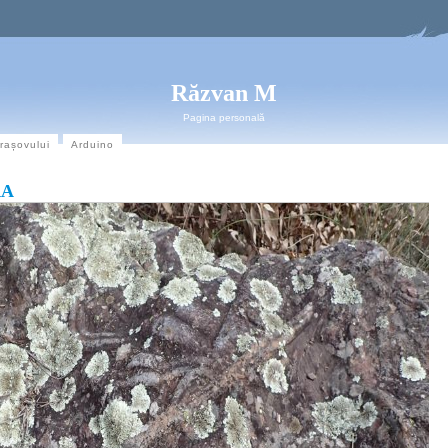
Răzvan M
Pagina personală
Brașovului
Arduino
RA