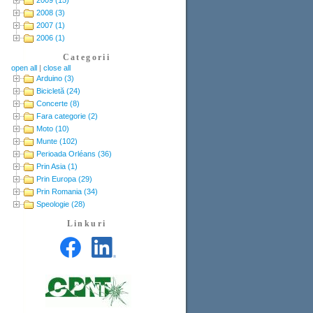
2008 (3)
2007 (1)
2006 (1)
Categorii
open all
|
close all
Arduino (3)
Bicicletă (24)
Concerte (8)
Fara categorie (2)
Moto (10)
Munte (102)
Perioada Orléans (36)
Prin Asia (1)
Prin Europa (29)
Prin Romania (34)
Speologie (28)
Linkuri