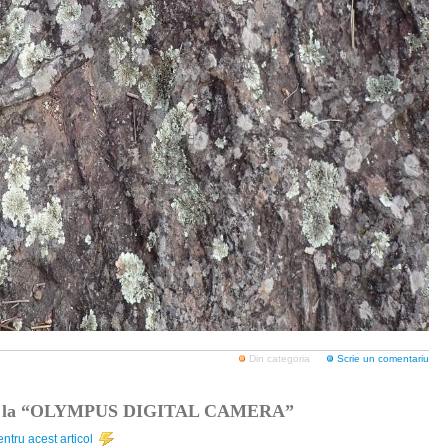
Din categoria
Scrie un comentariu
i la “OLYMPUS DIGITAL CAMERA”
ntru acest articol