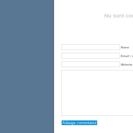
Nu sunt co
Nume
Email
( 
Website