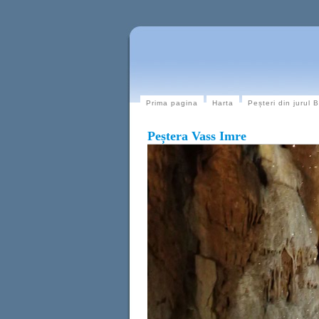
Prima pagina
Harta
Peșteri din jurul 
Peștera Vass Imre