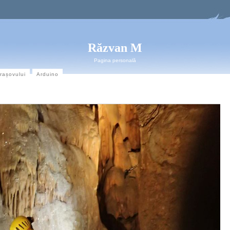
Răzvan M
Pagina personală
Brașovului
Arduino