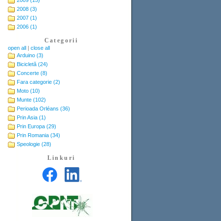
2008 (3)
2007 (1)
2006 (1)
Categorii
open all
|
close all
Arduino (3)
Bicicletă (24)
Concerte (8)
Fara categorie (2)
Moto (10)
Munte (102)
Perioada Orléans (36)
Prin Asia (1)
Prin Europa (29)
Prin Romania (34)
Speologie (28)
Linkuri