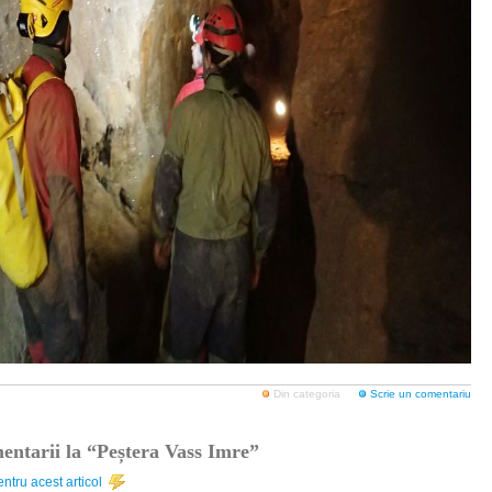
Din categoria
Scrie un comentariu
ntarii la “Peștera Vass Imre”
ntru acest articol