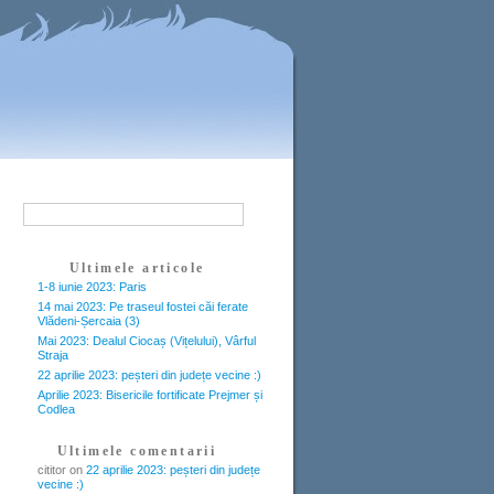
Ultimele articole
1-8 iunie 2023: Paris
14 mai 2023: Pe traseul fostei căi ferate
Vlădeni-Șercaia (3)
Mai 2023: Dealul Ciocaș (Vițelului), Vârful
Straja
22 aprilie 2023: peșteri din județe vecine :)
Aprilie 2023: Bisericile fortificate Prejmer și
Codlea
Ultimele comentarii
cititor
on
22 aprilie 2023: peșteri din județe
vecine :)