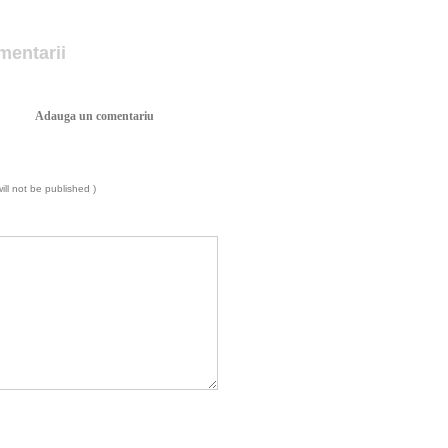
mentarii
Adauga un comentariu
will not be published )