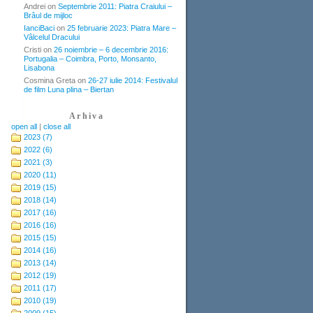
Andrei
on
Septembrie 2011: Piatra Craiului –
Brâul de mijloc
IanciBaci
on
25 februarie 2023: Piatra Mare –
Vâlcelul Dracului
Cristi
on
26 noiembrie – 6 decembrie 2016:
Portugalia – Coimbra, Porto, Monsanto,
Lisabona
Cosmina Greta
on
26-27 iulie 2014: Festivalul
de film Luna plina – Biertan
Arhiva
open all
|
close all
2023 (7)
2022 (6)
2021 (3)
2020 (11)
2019 (15)
2018 (14)
2017 (16)
2016 (16)
2015 (15)
2014 (16)
2013 (14)
2012 (19)
2011 (17)
2010 (19)
2009 (15)