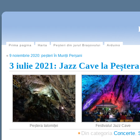
Prima pagina
Harta
Peșteri din jurul Brașovului
Arduino
«
9 noiembrie 2020: peșteri în Munții Perșani
3 iulie 2021: Jazz Cave la Peștera
Peștera Ialomiței
Festivalul Jazz Cave
Din categoria
Concerte
,