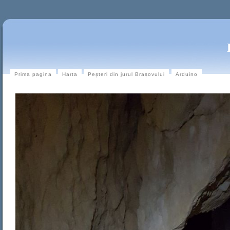
Prima pagina
Harta
Peșteri din jurul Brașovului
Arduino