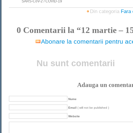
SARS-CoV-2 / COVID‑19
Din categoria
Fara 
0
Comentarii la “12 martie – 1
Abonare la comentarii pentru ace
Nu sunt comentarii
Adauga un comenta
Nume
Email
( will not be published )
Website